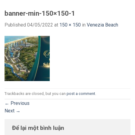
Skip
to
banner-min-150×150-1
content
Published
04/05/2022
at
150 × 150
in
Venezia Beach
Trackbacks are closed, but you can
post a comment
.
←
Previous
Next
→
Để lại một bình luận